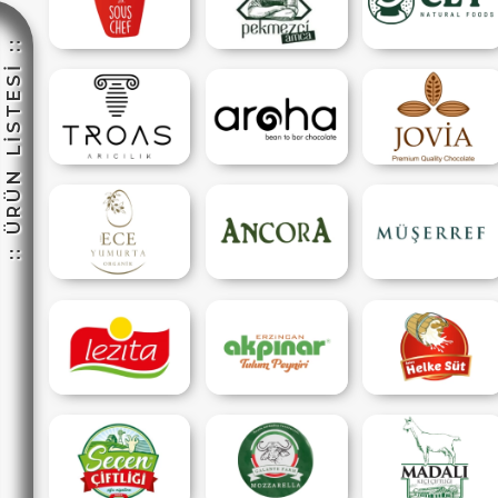
:: ÜRÜN LİSTESİ ::
☽