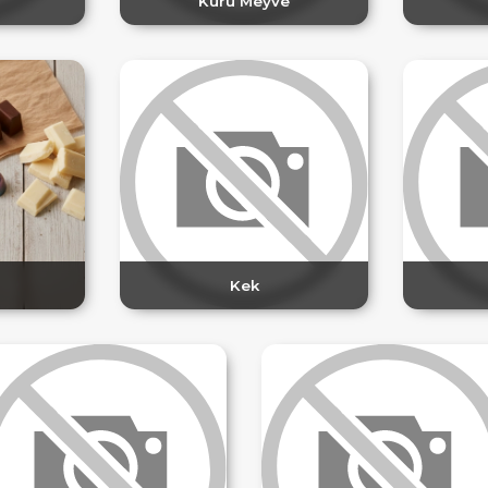
Kuru Meyve
Kek