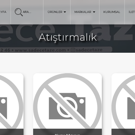
AYFA
ÜRÜNLER
MARKALAR
KURUMSAL
İLET
Atıştırmalık