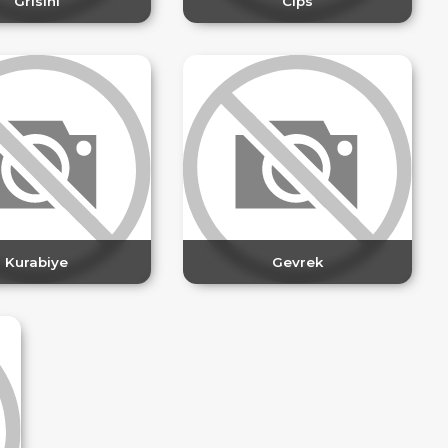
Grisini
Cips
Kurabiye
Gevrek