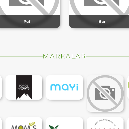
Puf
Bar
MARKALAR