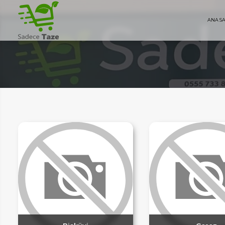
ANA S
AYFA