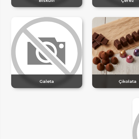
ER
Bisküvi
Çerez
LAR
Galeta
Çikolata
SAL