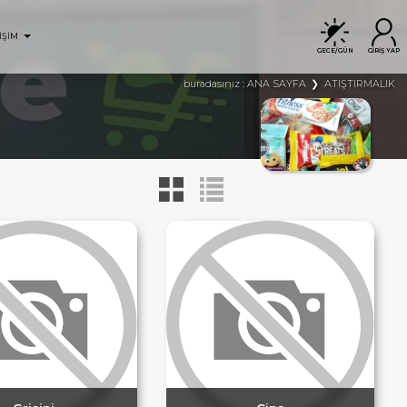
İŞİM
GECE/GÜN
GİRİŞ YAP
ANA SAYFA
ATIŞTIRMALIK
buradasınız :