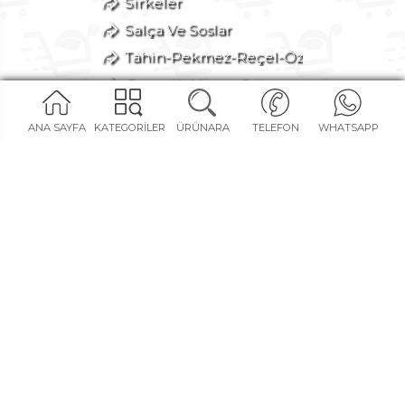
Sirkeler
Salça Ve Soslar
Tahin-Pekmez-Reçel-Öz
Organik Meyve-Sebze
Konserveler-Turşular
ANA SAYFA
KATEGORİLER
ÜRÜNARA
TELEFON
WHATSAPP
İçecekler
Makarnalar
Fırından
Atıştırmalık
Deterjan-Kozmetik
Avantajlı Setler
Bize Özel
SOSYAL MEDYA KANALLARIMIZ