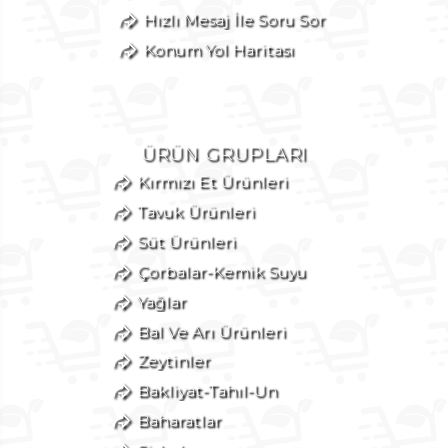
Hızlı Mesaj İle Soru Sor
Konum Yol Haritası
ÜRÜN GRUPLARI
Kırmızı Et Ürünleri
Tavuk Ürünleri
Süt Ürünleri
Çorbalar-Kemik Suyu
Yağlar
Bal Ve Arı Ürünleri
Zeytinler
Bakliyat-Tahıl-Un
Baharatlar