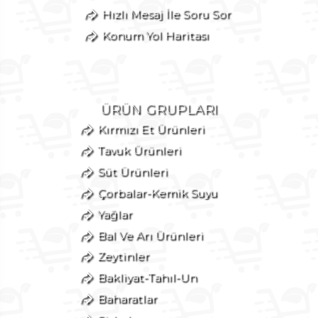
Hızlı Mesaj İle Soru Sor
Konum Yol Haritası
ÜRÜN GRUPLARI
Kırmızı Et Ürünleri
Tavuk Ürünleri
Süt Ürünleri
Çorbalar-Kemik Suyu
Yağlar
Bal Ve Arı Ürünleri
Zeytinler
Bakliyat-Tahıl-Un
Baharatlar