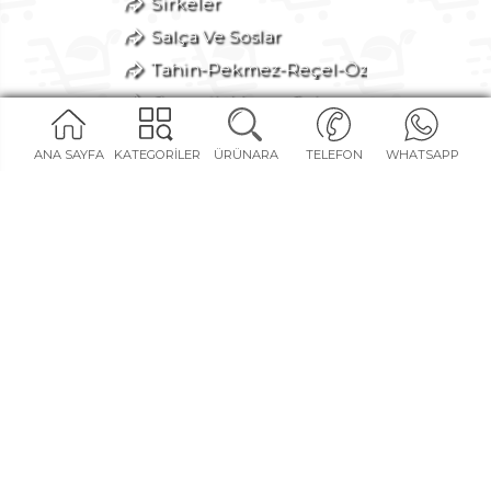
Sirkeler
Salça Ve Soslar
Tahin-Pekmez-Reçel-Öz
Organik Meyve-Sebze
Konserveler-Turşular
ANA SAYFA
KATEGORİLER
ÜRÜNARA
TELEFON
WHATSAPP
İçecekler
Makarnalar
Fırından
Atıştırmalık
Deterjan-Kozmetik
Avantajlı Setler
Bize Özel
SOSYAL MEDYA KANALLARIMIZ