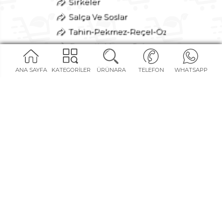
Sirkeler
Salça Ve Soslar
Tahin-Pekmez-Reçel-Öz
Organik Meyve-Sebze
Konserveler-Turşular
ANA SAYFA
KATEGORİLER
ÜRÜNARA
TELEFON
WHATSAPP
İçecekler
Makarnalar
Fırından
Atıştırmalık
Deterjan-Kozmetik
Avantajlı Setler
Bize Özel
SOSYAL MEDYA KANALLARIMIZ