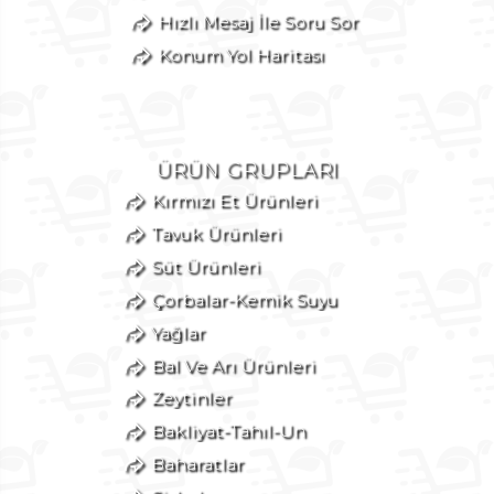
Hızlı Mesaj İle Soru Sor
Konum Yol Haritası
ÜRÜN GRUPLARI
Kırmızı Et Ürünleri
Tavuk Ürünleri
Süt Ürünleri
Çorbalar-Kemik Suyu
Yağlar
Bal Ve Arı Ürünleri
Zeytinler
Bakliyat-Tahıl-Un
Baharatlar