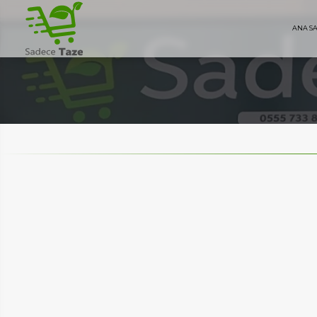
ANA S
AYFA