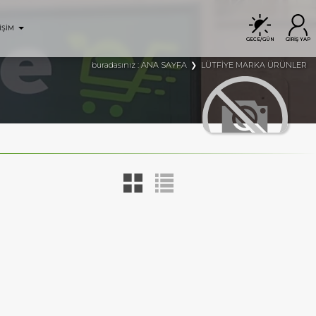
İŞİM
GECE/GÜN
GİRİŞ YAP
ANA SAYFA
LÜTFİYE MARKA ÜRÜNLER
buradasınız :