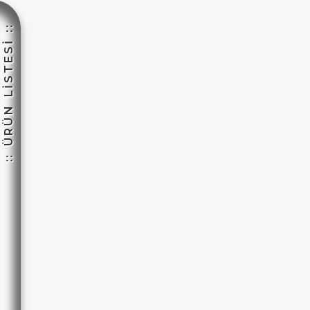
:: ÜRÜN LİSTESİ ::
☽