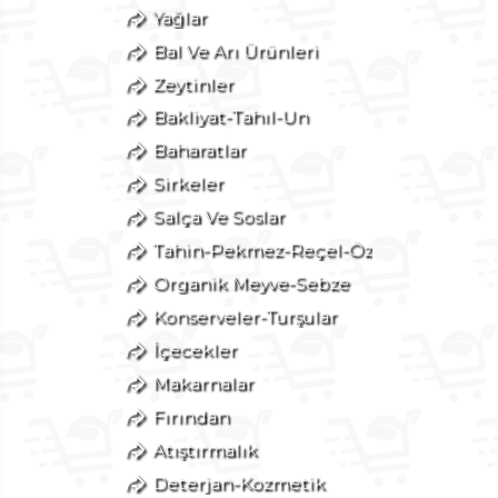
Yağlar
Bal Ve Arı Ürünleri
Zeytinler
Bakliyat-Tahıl-Un
Baharatlar
Sirkeler
Salça Ve Soslar
Tahin-Pekmez-Reçel-Öz
Organik Meyve-Sebze
Konserveler-Turşular
İçecekler
Makarnalar
Fırından
Atıştırmalık
Deterjan-Kozmetik