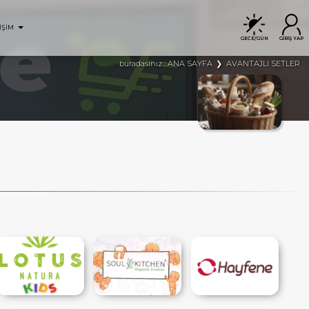
İŞİM
GECE/GÜN
GİRİŞ YAP
ANA SAYFA
AVANTAJLI SETLER
buradasınız :