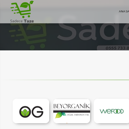
ANA S
AYFA