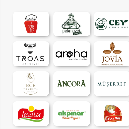
ER
LAR
SAL