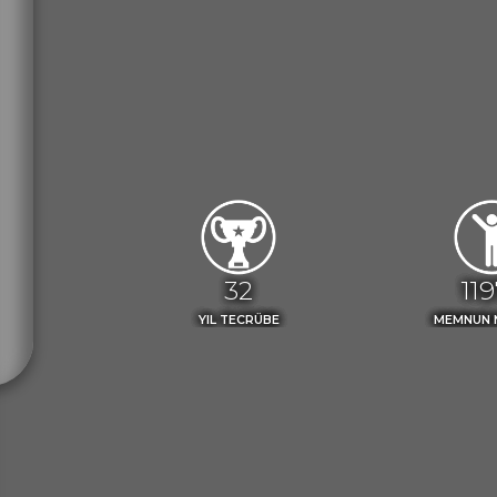
36
13
YIL TECRÜBE
MEMNUN 