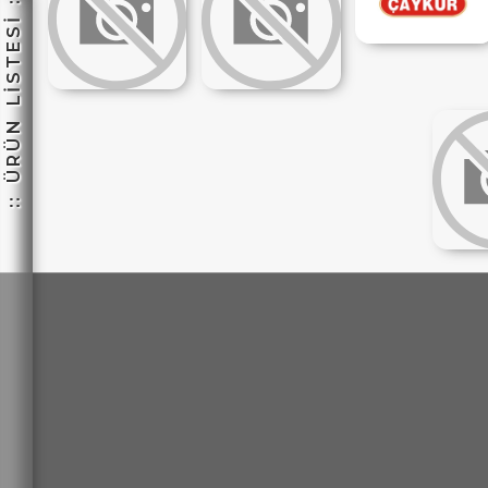
:: ÜRÜN LİSTESİ ::
☽