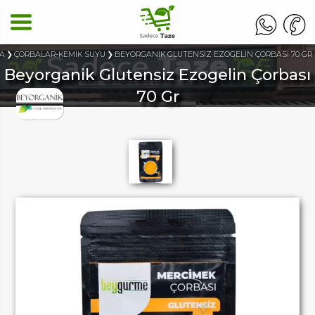
FA
ÇORBALAR-KEMİK SUYU
BEYORGANİK GLUTENSİZ EZOGELİN ÇORBASI 70 GR
Beyorganik Glutensiz Ezogelin Çorbası
70 Gr