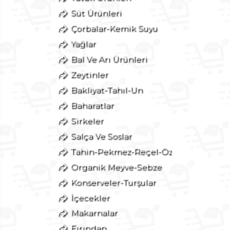
Süt Ürünleri
Çorbalar-Kemik Suyu
Yağlar
Bal Ve Arı Ürünleri
Zeytinler
Bakliyat-Tahıl-Un
Baharatlar
Sirkeler
Salça Ve Soslar
Tahin-Pekmez-Reçel-Öz
Organik Meyve-Sebze
Konserveler-Turşular
İçecekler
Makarnalar
Fırından