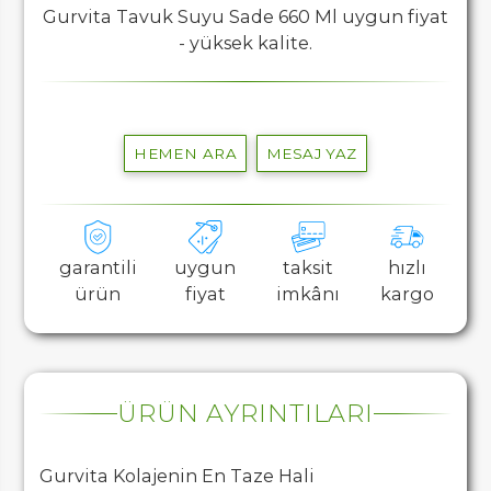
Gurvita Tavuk Suyu Sade 660 Ml uygun fiyat
- yüksek kalite.
HEMEN ARA
MESAJ YAZ
garantili
uygun
taksit
hızlı
ürün
fiyat
imkânı
kargo
ÜRÜN AYRINTILARI
Gurvita Kolajenin En Taze Hali