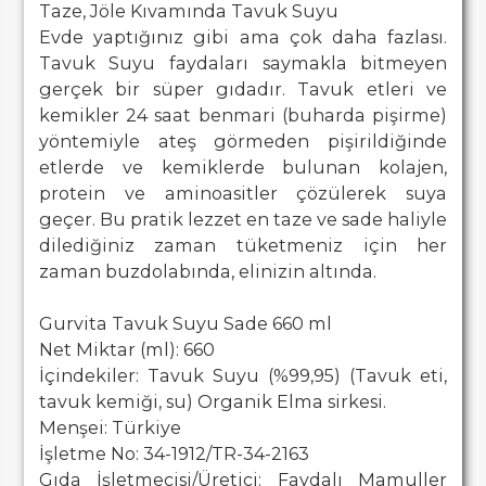
Taze, Jöle Kıvamında Tavuk Suyu
Evde yaptığınız gibi ama çok daha fazlası.
Tavuk Suyu faydaları saymakla bitmeyen
gerçek bir süper gıdadır. Tavuk etleri ve
kemikler 24 saat benmari (buharda pişirme)
yöntemiyle ateş görmeden pişirildiğinde
etlerde ve kemiklerde bulunan kolajen,
protein ve aminoasitler çözülerek suya
geçer. Bu pratik lezzet en taze ve sade haliyle
dilediğiniz zaman tüketmeniz için her
zaman buzdolabında, elinizin altında.
Gurvita Tavuk Suyu Sade 660 ml
Net Miktar (ml): 660
İçindekiler: Tavuk Suyu (%99,95) (Tavuk eti,
tavuk kemiği, su) Organik Elma sirkesi.
Menşei: Türkiye
İşletme No: 34-1912/TR-34-2163
Gıda İşletmecisi/Üretici: Faydalı Mamuller