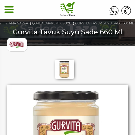
ANA SAYFA
ÇORBALAR-KEMİK SUYU
GURVİTA TAVUK SUYU SADE 660 ML
sınız :
Gurvita Tavuk Suyu Sade 660 Ml