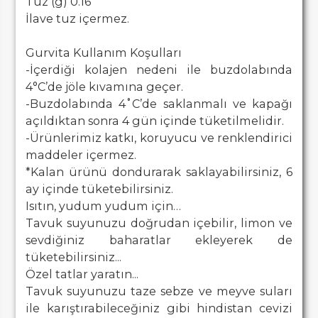
Tuz (g) 0.16
İlave tuz içermez.
Gurvita Kullanım Koşulları
-İçerdiği kolajen nedeni ile buzdolabında
4°C’de jöle kıvamına geçer.
-Buzdolabında 4˚C’de saklanmalı ve kapağı
açıldıktan sonra 4 gün içinde tüketilmelidir.
-Ürünlerimiz katkı, koruyucu ve renklendirici
maddeler içermez.
*Kalan ürünü dondurarak saklayabilirsiniz, 6
ay içinde tüketebilirsiniz.
Isıtın, yudum yudum için…
Tavuk suyunuzu doğrudan içebilir, limon ve
sevdiğiniz baharatlar ekleyerek de
tüketebilirsiniz...
Özel tatlar yaratın...
Tavuk suyunuzu taze sebze ve meyve suları
ile karıştırabileceğiniz gibi hindistan cevizi