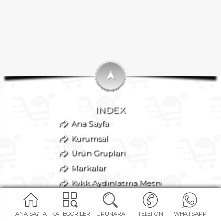
➤
INDEX
Ana Sayfa
Kurumsal
Ürün Grupları
Markalar
Kvkk Aydınlatma Metni
Site Haritası
İletişim
ANA SAYFA
KATEGORİLER
ÜRÜNARA
TELEFON
WHATSAPP