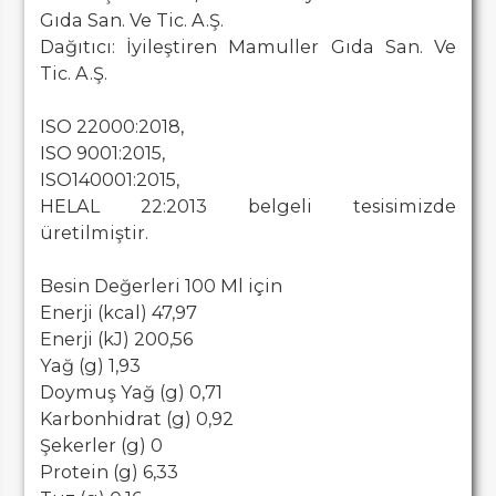
Gıda San. Ve Tic. A.Ş.
Dağıtıcı: İyileştiren Mamuller Gıda San. Ve
Tic. A.Ş.
ISO 22000:2018,
ISO 9001:2015,
ISO140001:2015,
HELAL 22:2013 belgeli tesisimizde
üretilmiştir.
Besin Değerleri 100 Ml için
Enerji (kcal) 47,97
Enerji (kJ) 200,56
Yağ (g) 1,93
Doymuş Yağ (g) 0,71
Karbonhidrat (g) 0,92
Şekerler (g) 0
Protein (g) 6,33