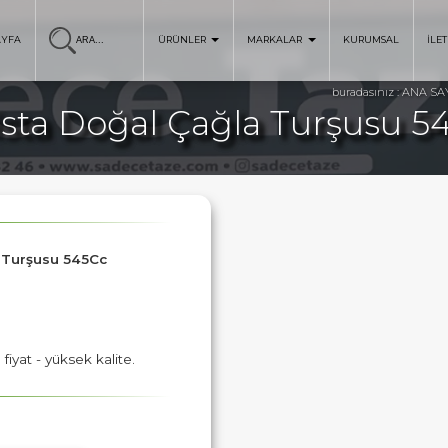
AYFA
ÜRÜNLER
MARKALAR
KURUMSAL
İLET
ANA SA
buradasınız :
ista Doğal Çağla Turşusu 5
a Turşusu 545Cc
iyat - yüksek kalite.