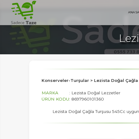
ANA S
Lez
AYFA
Konserveler-Turşular > Lezista Doğal Çağl
MARKA
: Lezista Doğal Lezzetler
ÜRÜN KODU
: 8697960101360
Lezista Doğal Çağla Turşusu 545Cc uygun f