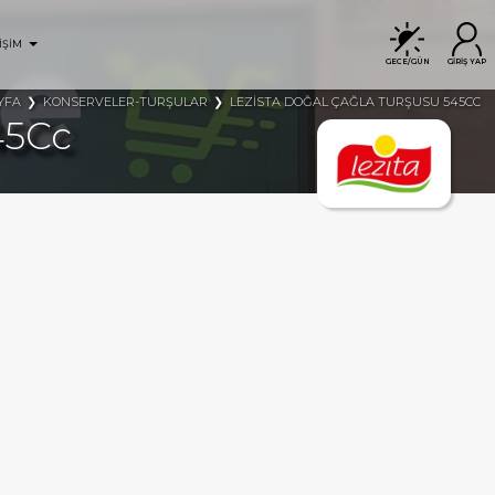
İŞİM
GECE/GÜN
GİRİŞ YAP
YFA
KONSERVELER-TURŞULAR
LEZİSTA DOĞAL ÇAĞLA TURŞUSU 545CC
45Cc