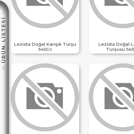
:: ÜRÜN LİSTESİ ::
☽
Lezista Doğal Karışık Turşu
Lezista Doğal 
545Cc
Turşusu 54