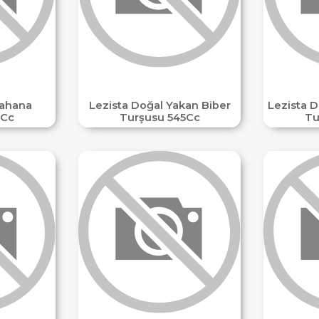
Lahana
Lezista Doğal Yakan Biber
Lezista D
5Cc
Turşusu 545Cc
Tu