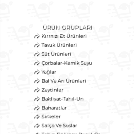
ÜRÜN GRUPLARI
Kırmızı Et Ürünleri
Tavuk Ürünleri
Süt Ürünleri
Çorbalar-Kemik Suyu
Yağlar
Bal Ve Arı Ürünleri
Zeytinler
Bakliyat-Tahıl-Un
Baharatlar
Sirkeler
Salça Ve Soslar
Tahin-Pekmez-Reçel-Öz