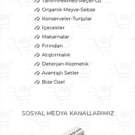
Organik Meyve-Sebze
Konserveler-Turşular
İçecekler
Makarnalar
Fırından
Atıştırmalık
Deterjan-Kozmetik
Avantajlı Setler
Bize Özel
SOSYAL MEDYA KANALLARIMIZ
Instagram