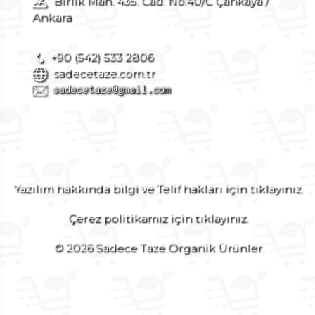
Birlik Mah. 435. Cad. No:40/C Çankaya /
Ankara
+90 (542) 533 2806
sadecetaze.com.tr
Yazılım hakkında bilgi ve Telif hakları için tıklayınız.
Çerez politikamız için tıklayınız.
© 2026 Sadece Taze Organik Ürünler