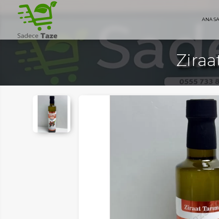
ANA S
Ziraa
AYFA