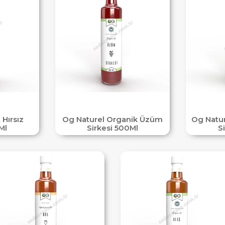
 Hırsız
Og Naturel Organik Üzüm
Og Natur
Ml
Sirkesi 500Ml
S