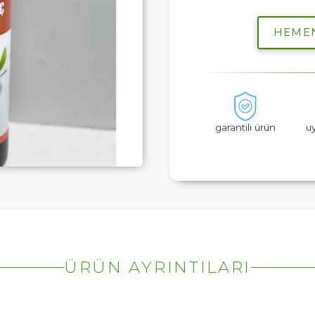
HEME
garantili ürün
u
ÜRÜN AYRINTILARI