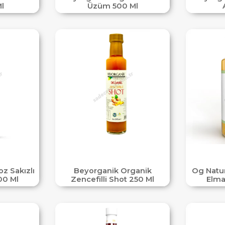
l
Üzüm 500 Ml
z Sakızlı
Beyorganik Organik
Og Natur
00 Ml
Zencefilli Shot 250 Ml
Elma