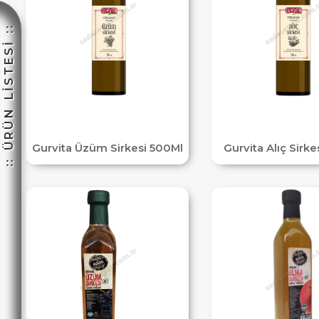
:: ÜRÜN LİSTESİ ::
☽
Gurvita Üzüm Sirkesi 500Ml
Gurvita Alıç Sirk