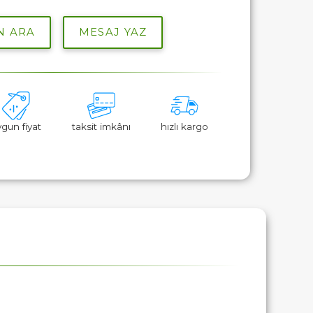
N ARA
MESAJ YAZ
ygun fiyat
taksit imkânı
hızlı kargo