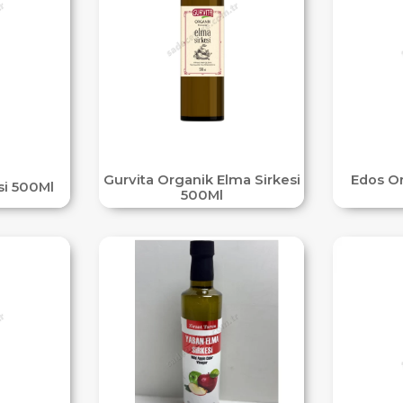
Gurvita Organik Elma Sirkesi
Edos Or
esi 500Ml
500Ml