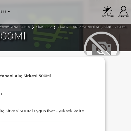
İŞİM
GECE/GÜN
GİRİŞ YAP
ANA SAYFA
SİRKELER
ZİRAAT TARIM YABANİ ALIÇ SİRKESİ 500ML
asınız :
 500Ml
 Yabani Alıç Sirkesi 500Ml
ım
lıç Sirkesi 500Ml uygun fiyat - yüksek kalite.