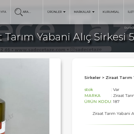
AYFA
ÜRÜNLER
MARKALAR
KURUMSAL
İLET
burad
t Tarım Yabani Alıç Sirkesi
Sirkeler > Ziraat Tarım
stok
: Var
MARKA
: Ziraat Tar
ÜRÜN KODU
: 187
Ziraat Tarım Yabani A